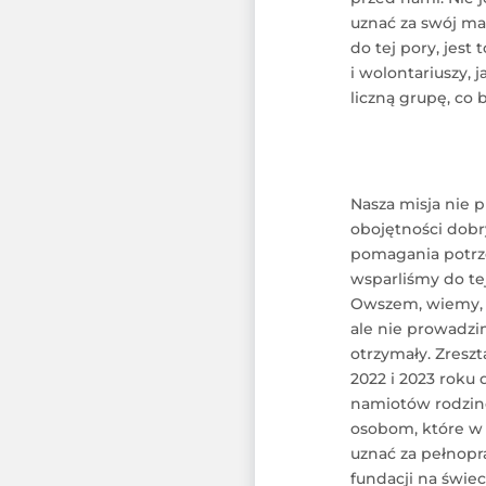
uznać za swój m
do tej pory, jest
i wolontariuszy, 
liczną grupę, co 
Nasza misja nie 
obojętności dobr
pomagania potrzeb
wsparliśmy do te
Owszem, wiemy, i
ale nie prowadzim
otrzymały. Zresz
2022 i 2023 roku
namiotów rodzin
osobom, które w 2
uznać za pełnopr
fundacji na świec