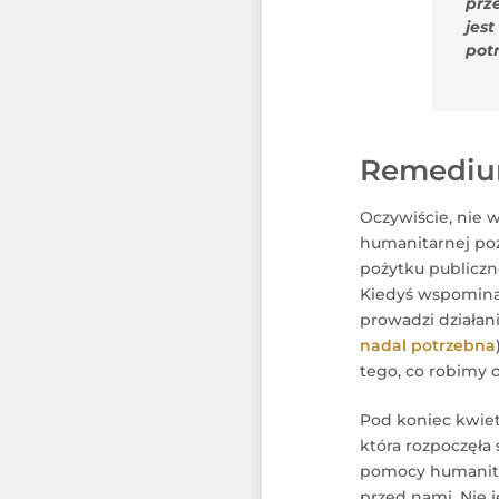
prze
jes
pot
Remediu
Oczywiście, nie 
humanitarnej poza
pożytku publiczn
Kiedyś wspominałe
prowadzi działan
nadal potrzebna
tego, co robimy o
Pod koniec kwietn
która rozpoczęła
pomocy humanitar
przed nami. Nie 