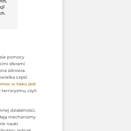
ych,
ji
ch.
esie pomocy
kimi sferami
ona zdrowia.
ewielka część
omoc w Iraku jest
 terroryzmu, czyli
nej działalności,
iałają mechanizmy
ele nauki
glibyśmy jednak