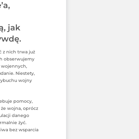
’a,
, jak
ywdę.
 z nich trwa już
ach obserwujemy
ań wojennych,
anie. Niestety,
 wybuchu wojny
rzebuje pomocy,
że wojna, oprócz
ulacji danego
rmalnie żyć.
liwa bez wsparcia