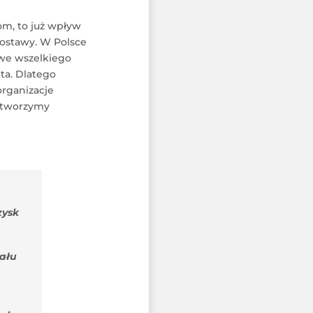
om, to już wpływ
postawy. W Polsce
 we wszelkiego
ta. Dlatego
organizacje
łtworzymy
zysk
iału