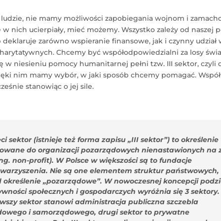
i ludzie, nie mamy możliwości zapobiegania wojnom i zamach
re w nich ucierpiały, mieć możemy. Wszystko zależy od naszej 
b deklaruje zarówno wspieranie finansowe, jak i czynny udział
charytatywnych. Chcemy być współodpowiedzialni za losy świa
 w niesieniu pomocy humanitarnej pełni tzw. III sektor, czyli 
ięki nim mamy wybór, w jaki sposób chcemy pomagać. Wspó
eśnie stanowiąc o jej sile.
ci sektor (istnieje też forma zapisu „III sektor”) to określenie
sowane do organizacji pozarządowych nienastawionych na 
ng. non-profit). W Polsce w większości są to fundacje
towarzyszenia. Nie są one elementem struktur państwowych,
d określenie „pozarządowe”. W nowoczesnej koncepcji podz
ywności społecznych i gospodarczych wyróżnia się 3 sektory.
rwszy sektor stanowi administracja publiczna szczebla
dowego i samorządowego, drugi sektor to prywatne