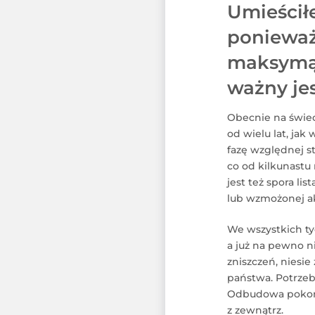
Umieścił
ponieważ
maksymą. 
ważny jes
Obecnie na świeci
od wielu lat, ja
fazę względnej st
co od kilkunastu
jest też spora li
lub wzmożonej ak
We wszystkich ty
a już na pewno n
zniszczeń, niesi
państwa. Potrzeb
Odbudowa pokonfl
z zewnątrz.