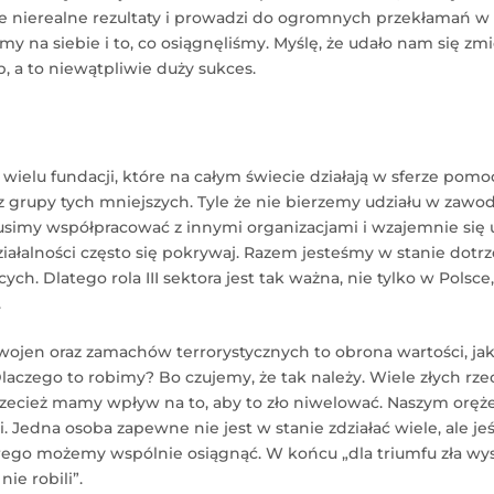
ie nierealne rezultaty i prowadzi do ogromnych przekłamań w 
y na siebie i to, co osiągnęliśmy. Myślę, że udało nam się zmi
, a to niewątpliwie duży sukces.
wielu fundacji, które na całym świecie działają w sferze pom
 grupy tych mniejszych. Tyle że nie bierzemy udziału w zawo
imy współpracować z innymi organizacjami i wzajemnie się u
iałalności często się pokrywaj. Razem jesteśmy w stanie dotr
ych. Dlatego rola III sektora jest tak ważna, nie tylko w Polsce
.
 wojen oraz zamachów terrorystycznych to obrona wartości, ja
aczego to robimy? Bo czujemy, że tak należy. Wiele złych rzec
przecież mamy wpływ na to, aby to zło niwelować. Naszym oręż
i. Jedna osoba zapewne nie jest w stanie zdziałać wiele, ale je
obrego możemy wspólnie osiągnąć. W końcu „dla triumfu zła wys
nie robili”.