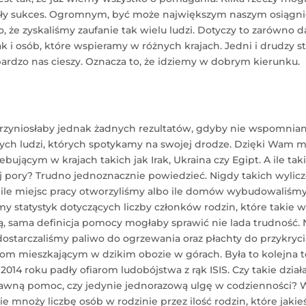
ały sukces. Ogromnym, być może największym naszym osiągni
 to, że zyskaliśmy zaufanie tak wielu ludzi. Dotyczy to zarówno
jak i osób, które wspieramy w różnych krajach. Jedni i drudzy 
bardzo nas cieszy. Oznacza to, że idziemy w dobrym kierunku.
przyniosłaby jednak żadnych rezultatów, gdyby nie wspomnian
ych ludzi, których spotykamy na swojej drodze. Dzięki Wam
ującym w krajach takich jak Irak, Ukraina czy Egipt. A ile tak
j pory? Trudno jednoznacznie powiedzieć. Nigdy takich wylicze
le miejsc pracy otworzyliśmy albo ile domów wybudowaliśmy
y statystyk dotyczących liczby członków rodzin, które takie 
tą, sama definicja pomocy mogłaby sprawić nie lada trudność.
 dostarczaliśmy paliwo do ogrzewania oraz płachty do przykryc
om mieszkającym w dzikim obozie w górach. Była to kolejna 
014 roku padły ofiarom ludobójstwa z rąk ISIS. Czy takie dział
awną pomoc, czy jedynie jednorazową ulgę w codzienności? W
ie mnoży liczbę osób w rodzinie przez ilość rodzin, które jakie