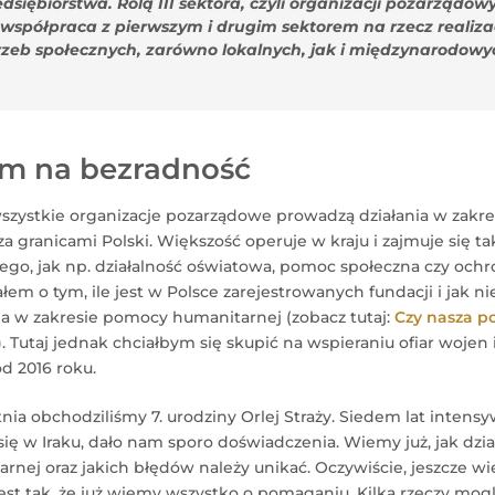
dsiębiorstwa. Rolą III sektora, czyli organizacji pozarządow
t współpraca z pierwszym i drugim sektorem na rzecz realizac
rzeb społecznych, zarówno lokalnych, jak i międzynarodowy
m na bezradność
wszystkie organizacje pozarządowe prowadzą działania w zakr
 granicami Polski. Większość operuje w kraju i zajmuje się ta
ego, jak np. działalność oświatowa, pomoc społeczna czy ochr
m o tym, ile jest w Polsce zarejestrowanych fundacji i jak ni
ia w zakresie pomocy humanitarnej (zobacz tutaj:
Czy nasza p
). Tutaj jednak chciałbym się skupić na wspieraniu ofiar wojen i
d 2016 roku.
ia obchodziliśmy 7. urodziny Orlej Straży. Siedem lat intensyw
 się w Iraku, dało nam sporo doświadczenia. Wiemy już, jak dz
nej oraz jakich błędów należy unikać. Oczywiście, jeszcze wi
jest tak, że już wiemy wszystko o pomaganiu. Kilka rzeczy mo