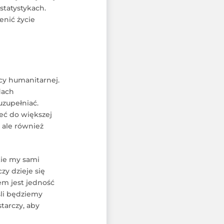
statystykach.
enić życie
ocy humanitarnej.
dach
zupełniać.
zeć do większej
, ale również
kie my sami
zy dzieje się
em jest jedność
śli będziemy
tarczy, aby