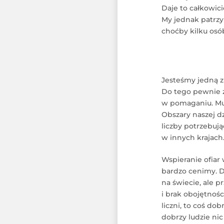
Daje to całkowic
My jednak patrzym
choćby kilku osób
Jesteśmy jedną z 
Do tego pewnie z
w pomaganiu. Mus
Obszary naszej dz
liczby potrzebując
w innych krajach
Wspieranie ofiar
bardzo cenimy. Dl
na świecie, ale 
i brak obojętnośc
liczni, to coś d
dobrzy ludzie nic 