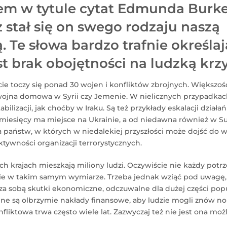
em w tytule cytat Edmunda Burke
 stał się on swego rodzaju naszą
Te słowa bardzo trafnie określają
t brak obojętności na ludzką krz
e toczy się ponad 30 wojen i konfliktów zbrojnych. Większość
k wojna domowa w Syrii czy Jemenie. W nielicznych przypadk
abilizacji, jak choćby w Iraku. Są też przykłady eskalacji dział
 miesięcy ma miejsce na Ukrainie, a od niedawna również w Sud
sta państw, w których w niedalekiej przyszłości może dojść do
tywności organizacji terrorystycznych.
ch krajach mieszkają miliony ludzi. Oczywiście nie każdy pot
ie w takim samym wymiarze. Trzeba jednak wziąć pod uwagę, 
e za sobą skutki ekonomiczne, odczuwalne dla dużej części pop
ne są olbrzymie nakłady finansowe, aby ludzie mogli znów no
iktowa trwa często wiele lat. Zazwyczaj też nie jest ona moż