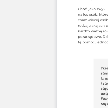
Choć, jako zwykl
na los osób, któ
coraz więcej osó
rodzaju akcjach 
bardzo ważną rolę
pozarządowe. Dz
tę pomoc, jednocz
Trze
sto
(z a
i s
stą
akt
Pie
rzą