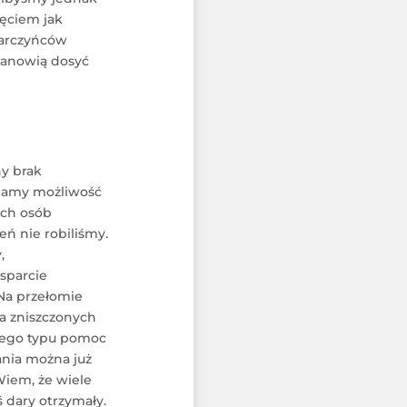
ęciem jak
 darczyńców
stanowią dosyć
y brak
 mamy możliwość
ich osób
ń nie robiliśmy.
,
wsparcie
 Na przełomie
ia zniszczonych
tego typu pomoc
ania można już
iem, że wiele
ś dary otrzymały.