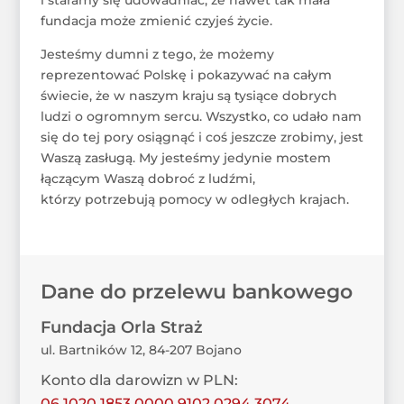
i staramy się udowadniać, że nawet tak mała
fundacja może zmienić czyjeś życie.
Jesteśmy dumni z tego, że możemy
reprezentować Polskę i pokazywać na całym
świecie, że w naszym kraju są tysiące dobrych
ludzi o ogromnym sercu. Wszystko, co udało nam
się do tej pory osiągnąć i coś jeszcze zrobimy, jest
Waszą zasługą. My jesteśmy jedynie mostem
łączącym Waszą dobroć z ludźmi,
którzy potrzebują pomocy w odległych krajach.
Dane do przelewu bankowego
Fundacja Orla Straż
ul. Bartników 12, 84-207 Bojano
Konto dla darowizn w PLN:
06 1020 1853 0000 9102 0294 3074