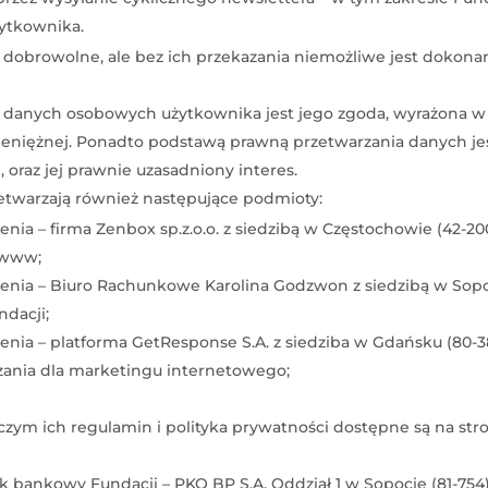
żytkownika.
dobrowolne, ale bez ich przekazania niemożliwe jest dokona
 danych osobowych użytkownika jest jego zgoda, wyrażona w
eniężnej. Ponadto podstawą prawną przetwarzania danych je
oraz jej prawnie uzasadniony interes.
twarzają również następujące podmioty:
a – firma Zenbox sp.z.o.o. z siedzibą w Częstochowie (42-200
 www;
ia – Biuro Rachunkowe Karolina Godzwon z siedzibą w Sopocie 
dacji;
a – platforma GetResponse S.A. z siedziba w Gdańsku (80-387)
ązania dla marketingu internetowego;
y czym ich regulamin i polityka prywatności dostępne są na st
ankowy Fundacji – PKO BP S.A. Oddział 1 w Sopocie (81-754), 