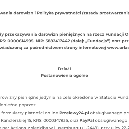
ania darowizn i Polityka prywatności (zasady przetwarzan
dy przekazywania darowizn pieniężnych na rzecz Fundacji Orla
, KRS: 0000614995, NIP: 5882417442 (dalej: „Fundacja”) oraz 
wiadczoną za pośrednictwem strony internetowej www.orlas
Dział I
Postanowienia ogólne
rowizny pieniężne jedynie na cele określone w Statucie Funda
ieniężne poprzez:
i formularzy płatności online
Przelewy24.pl
obsługiwanego prze
 Kanclerskiej 15, KRS: 0000347935, oraz
PayPal
obsługiwanego prz
par Actions, z siedzibą w Luxemburgu (L-2449), przy ulicy 22-2