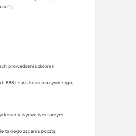
ści”);
dach prowadzenia zbiórek
. 888 i nast. kodeksu cywilnego.
użytkownik wyraża tym samym
e takiego żądania pocztą