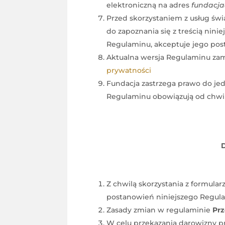
elektroniczną na adres
fundacja
Przed skorzystaniem z usług św
do zapoznania się z treścią ninie
Regulaminu, akceptuje jego post
Aktualna wersja Regulaminu zami
prywatności
Fundacja zastrzega prawo do je
Regulaminu obowiązują od chwili
D
Z chwilą skorzystania z formular
postanowień niniejszego Regul
Zasady zmian w regulaminie
Prz
W celu przekazania darowizny pr