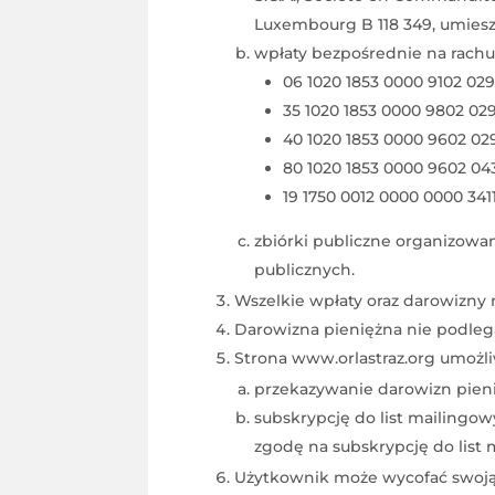
Luxembourg B 118 349, umieszc
wpłaty bezpośrednie na rach
06 1020 1853 0000 9102 029
35 1020 1853 0000 9802 029
40 1020 1853 0000 9602 02
80 1020 1853 0000 9602 04
19 1750 0012 0000 0000 341
zbiórki publiczne organizowan
publicznych.
Wszelkie wpłaty oraz darowizny 
Darowizna pieniężna nie podleg
Strona www.orlastraz.org umożli
przekazywanie darowizn pieni
subskrypcję do list mailing
zgodę na subskrypcję do list 
Użytkownik może wycofać swoją 