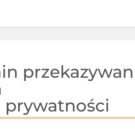
in przekazywan
n
a prywatności