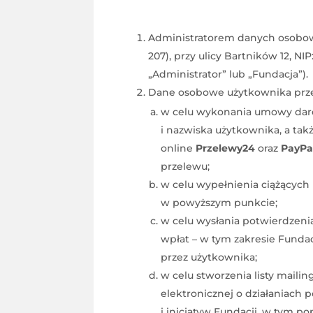
Administratorem danych osobowyc
207), przy ulicy Bartników 12, NI
„Administrator” lub „Fundacja”).
Dane osobowe użytkownika prze
w celu wykonania umowy darow
i nazwiska użytkownika, a ta
online
Przelewy24
oraz
PayPa
przelewu;
w celu wypełnienia ciążących
w powyższym punkcie;
w celu wysłania potwierdzeni
wpłat – w tym zakresie Funda
przez użytkownika;
w celu stworzenia listy mai
elektronicznej o działaniach
i inicjatyw Fundacji, w tym p