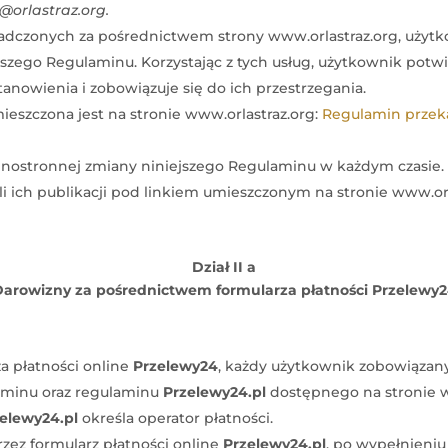
@orlastraz.org.
iadczonych za pośrednictwem strony www.orlastraz.org, użytk
jszego Regulaminu. Korzystając z tych usług, użytkownik potwie
anowienia i zobowiązuje się do ich przestrzegania.
eszczona jest na stronie www.orlastraz.org:
Regulamin przeka
dnostronnej zmiany niniejszego Regulaminu w każdym czasie
 ich publikacji pod linkiem umieszczonym na stronie www.orl
Dział II a
arowizny za pośrednictwem formularza płatności Przelewy
za płatności online
Przelewy24
, każdy użytkownik zobowiązany
aminu oraz regulaminu
Przelewy24.pl
dostępnego na stronie 
elewy24.pl
określa operator płatności.
zez formularz płatności online
Przelewy24.pl
, po wypełnieni