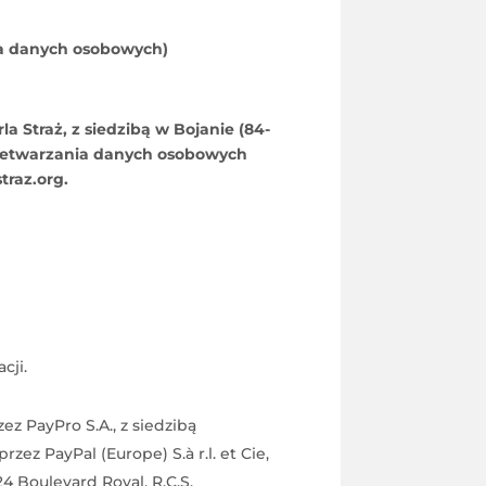
ia danych osobowych)
 Straż, z siedzibą w Bojanie (84-
przetwarzania danych osobowych
traz.org.
cji.
z PayPro S.A., z siedzibą
ez PayPal (Europe) S.à r.l. et Cie,
4 Boulevard Royal, R.C.S.