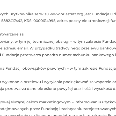
h użytkownika serwisu www.orlastraz.org jest Fundacja Orla S
P: 5882417442, KRS: 0000614995, adres poczty elektronicznej: fun
twarzane są:
izny, w tym jej technicznej obsługi – w tym zakresie Fundacj
kże adresu email. W przypadku tradycyjnego przelewu bankowe
l
Fundacja przetwarza ponadto numer rachunku bankowego i
 na Fundacji obowiązków prawnych – w tym zakresie Fundacja
a wykonania przelewu i wysyłania podziękowań za wsparcie or
cja przetwarza dane określone powyżej oraz ilość i wysokość
lingowej służącej celom marketingowym – informowaniu użytk
 podejmowanych przez Fundację i zachęcaniu zarejestrowanyc
oprzez wysyłanie cyklicznego newslettera – w tym zakresie Fun