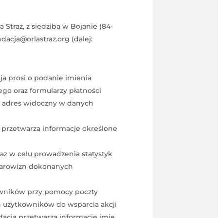
traż, z siedzibą w Bojanie (84-
dacja@orlastraz.org (dalej:
a prosi o podanie imienia
go oraz formularzy płatności
 adres widoczny w danych
 przetwarza informacje określone
az w celu prowadzenia statystyk
 darowizn dokonanych
owników przy pomocy poczty
h użytkowników do wsparcia akcji
dacja przetwarza informacje imię