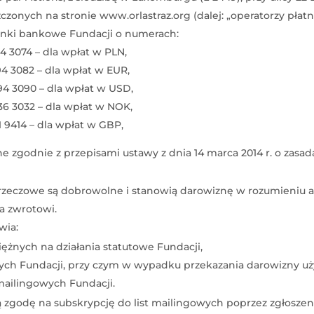
zonych na stronie www.orlastraz.org (dalej: „operatorzy płatno
unki bankowe Fundacji o numerach:
4 3074 – dla wpłat w PLN,
4 3082 – dla wpłat w EUR,
94 3090 – dla wpłat w USD,
36 3032 – dla wpłat w NOK,
1 9414 – dla wpłat w GBP,
e zgodnie z przepisami ustawy z dnia 14 marca 2014 r. o zasa
rzeczowe są dobrowolne i stanowią darowiznę w rozumieniu art
a zwrotowi.
wia:
ężnych na działania statutowe Fundacji,
owych Fundacji, przy czym w wypadku przekazania darowizny 
mailingowych Fundacji.
zgodę na subskrypcję do list mailingowych poprzez zgłoszeni