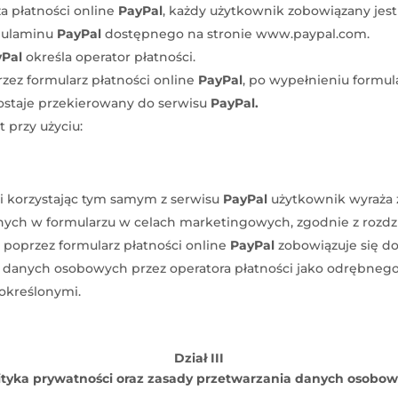
za płatności online
PayPal
, każdy użytkownik zobowiązany jes
egulaminu
PayPal
dostępnego na stronie www.paypal.com.
Pal
określa operator płatności.
zez formularz płatności online
PayPal
, po wypełnieniu formul
zostaje przekierowany do serwisu
PayPal.
przy użyciu:
 i korzystając tym samym z serwisu
PayPal
użytkownik wyraża 
h w formularzu w celach marketingowych, zgodnie z rozdzia
poprzez formularz płatności online
PayPal
zobowiązuje się d
 danych osobowych przez operatora płatności jako odrębnego
określonymi.
Dział III
ityka prywatności oraz zasady przetwarzania danych osobo