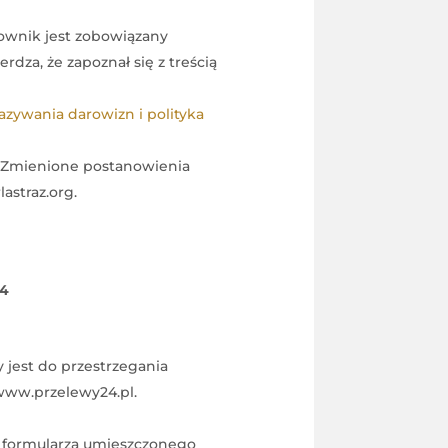
ownik jest zobowiązany
rdza, że zapoznał się z treścią
zywania darowizn i polityka
. Zmienione postanowienia
astraz.org.
24
 jest do przestrzegania
www.przelewy24.pl.
u formularza umieszczonego