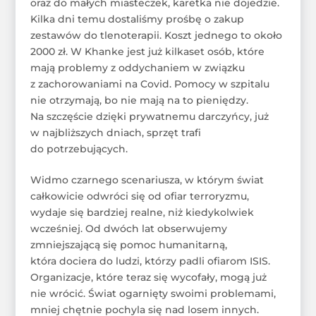
oraz do małych miasteczek, karetka nie dojedzie.
Kilka dni temu dostaliśmy prośbę o zakup
zestawów do tlenoterapii. Koszt jednego to około
2000 zł. W Khanke jest już kilkaset osób, które
mają problemy z oddychaniem w związku
z zachorowaniami na Covid. Pomocy w szpitalu
nie otrzymają, bo nie mają na to pieniędzy.
Na szczęście dzięki prywatnemu darczyńcy, już
w najbliższych dniach, sprzęt trafi
do potrzebujących.
Widmo czarnego scenariusza, w którym świat
całkowicie odwróci się od ofiar terroryzmu,
wydaje się bardziej realne, niż kiedykolwiek
wcześniej. Od dwóch lat obserwujemy
zmniejszającą się pomoc humanitarną,
która dociera do ludzi, którzy padli ofiarom ISIS.
Organizacje, które teraz się wycofały, mogą już
nie wrócić. Świat ogarnięty swoimi problemami,
mniej chętnie pochyla się nad losem innych.