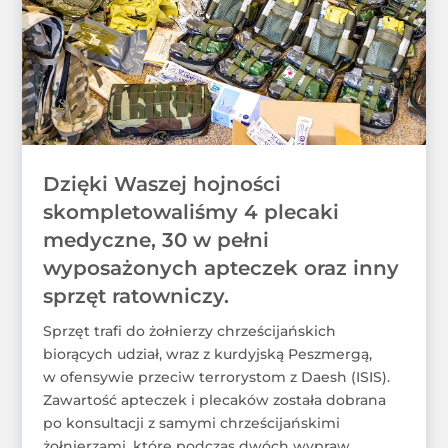
Dzięki Waszej hojności
skompletowaliśmy 4 plecaki
medyczne, 30 w pełni
wyposażonych apteczek oraz inny
sprzęt ratowniczy.
Sprzęt trafi do żołnierzy chrześcijańskich
biorących udział, wraz z kurdyjską Peszmergą,
w ofensywie przeciw terrorystom z Daesh (ISIS).
Zawartość apteczek i plecaków została dobrana
po konsultacji z samymi chrześcijańskimi
żołnierzami, które podczas dwóch wypraw