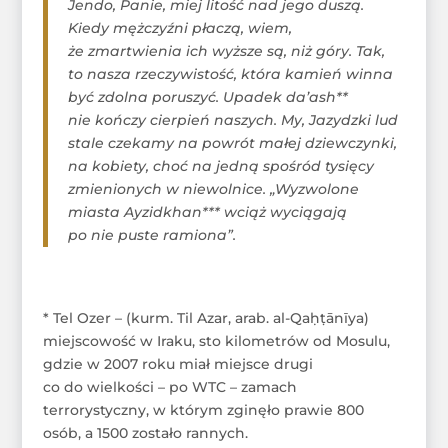
Jendo, Panie, miej litość nad jego duszą.
Kiedy mężczyźni płaczą, wiem,
że zmartwienia ich wyższe są, niż góry. Tak,
to nasza rzeczywistość, która kamień winna
być zdolna poruszyć. Upadek da’ash**
nie kończy cierpień naszych. My, Jazydzki lud
stale czekamy na powrót małej dziewczynki,
na kobiety, choć na jedną spośród tysięcy
zmienionych w niewolnice. „Wyzwolone
miasta Ayzidkhan*** wciąż wyciągają
po nie puste ramiona”.
* Tel Ozer – (kurm. Til Azar, arab. al-Qaḥṭānīya)
miejscowość w Iraku, sto kilometrów od Mosulu,
gdzie w 2007 roku miał miejsce drugi
co do wielkości – po WTC – zamach
terrorystyczny, w którym zginęło prawie 800
osób, a 1500 zostało rannych.