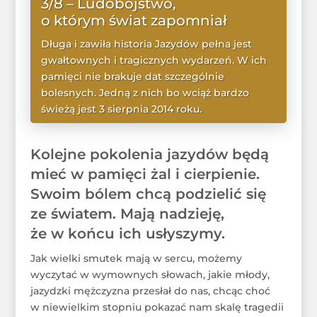
3/8 – Ludobójstwo,
o którym świat zapomniał
Długa i zawiła historia Jazydów pełna jest
gwałtownych i tragicznych wydarzeń. W ich
pamięci nie brakuje dat szczególnie
bolesnych. Jedną z nich bo wciąż bardzo
świeżą jest 3 sierpnia 2014 roku.
WIĘCEJ
Kolejne pokolenia jazydów będą
mieć w pamięci żal i cierpienie.
Swoim bólem chcą podzielić się
ze światem. Mają nadzieję,
że w końcu ich usłyszymy.
Jak wielki smutek mają w sercu, możemy
wyczytać w wymownych słowach, jakie młody,
jazydzki mężczyzna przesłał do nas, chcąc choć
w niewielkim stopniu pokazać nam skalę tragedii