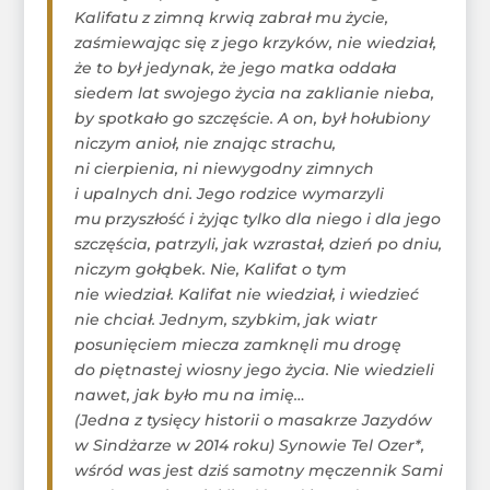
Kalifatu z zimną krwią zabrał mu życie,
zaśmiewając się z jego krzyków, nie wiedział,
że to był jedynak, że jego matka oddała
siedem lat swojego życia na zaklianie nieba,
by spotkało go szczęście. A on, był hołubiony
niczym anioł, nie znając strachu,
ni cierpienia, ni niewygodny zimnych
i upalnych dni. Jego rodzice wymarzyli
mu przyszłość i żyjąc tylko dla niego i dla jego
szczęścia, patrzyli, jak wzrastał, dzień po dniu,
niczym gołąbek. Nie, Kalifat o tym
nie wiedział. Kalifat nie wiedział, i wiedzieć
nie chciał. Jednym, szybkim, jak wiatr
posunięciem miecza zamknęli mu drogę
do piętnastej wiosny jego życia. Nie wiedzieli
nawet, jak było mu na imię…
(Jedna z tysięcy historii o masakrze Jazydów
w Sindżarze w 2014 roku) Synowie Tel Ozer*,
wśród was jest dziś samotny męczennik Sami