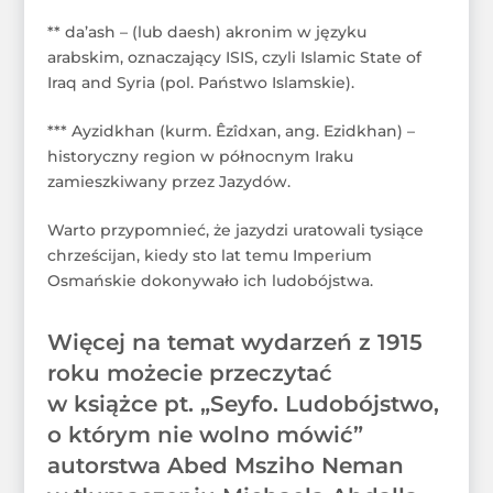
** da’ash – (lub daesh) akronim w języku
arabskim, oznaczający ISIS, czyli Islamic State of
Iraq and Syria (pol. Państwo Islamskie).
*** Ayzidkhan (kurm. Êzîdxan, ang. Ezidkhan) –
historyczny region w północnym Iraku
zamieszkiwany przez Jazydów.
Warto przypomnieć, że jazydzi uratowali tysiące
chrześcijan, kiedy sto lat temu Imperium
Osmańskie dokonywało ich ludobójstwa.
Więcej na temat wydarzeń z 1915
roku możecie przeczytać
w książce pt. „Seyfo. Ludobójstwo,
o którym nie wolno mówić”
autorstwa Abed Msziho Neman