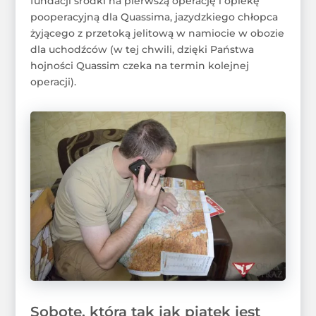
fundacji środki na pierwszą operację i opiekę
pooperacyjną dla Quassima, jazydzkiego chłopca
żyjącego z przetoką jelitową w namiocie w obozie
dla uchodźców (w tej chwili, dzięki Państwa
hojności Quassim czeka na termin kolejnej
operacji).
Sobotę, która tak jak piątek jest