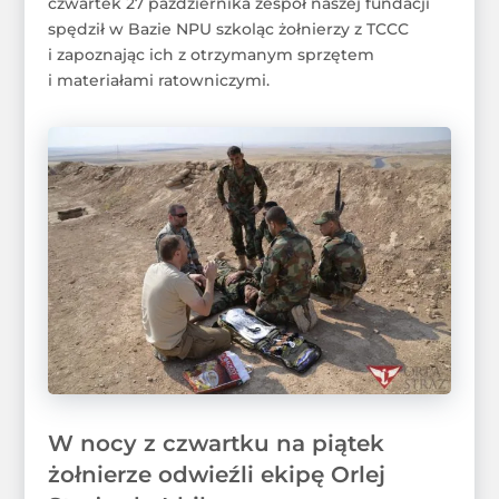
czwartek 27 października zespół naszej fundacji
spędził w Bazie NPU szkoląc żołnierzy z TCCC
i zapoznając ich z otrzymanym sprzętem
i materiałami ratowniczymi.
W nocy z czwartku na piątek
żołnierze odwieźli ekipę Orlej