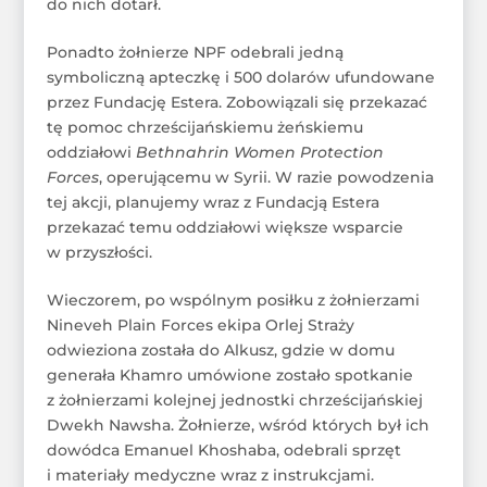
do nich dotarł.
Ponadto żołnierze NPF odebrali jedną
symboliczną apteczkę i 500 dolarów ufundowane
przez Fundację Estera. Zobowiązali się przekazać
tę pomoc chrześcijańskiemu żeńskiemu
oddziałowi
Bethnahrin Women Protection
Forces
, operującemu w Syrii. W razie powodzenia
tej akcji, planujemy wraz z Fundacją Estera
przekazać temu oddziałowi większe wsparcie
w przyszłości.
Wieczorem, po wspólnym posiłku z żołnierzami
Nineveh Plain Forces ekipa Orlej Straży
odwieziona została do Alkusz, gdzie w domu
generała Khamro umówione zostało spotkanie
z żołnierzami kolejnej jednostki chrześcijańskiej
Dwekh Nawsha. Żołnierze, wśród których był ich
dowódca Emanuel Khoshaba, odebrali sprzęt
i materiały medyczne wraz z instrukcjami.