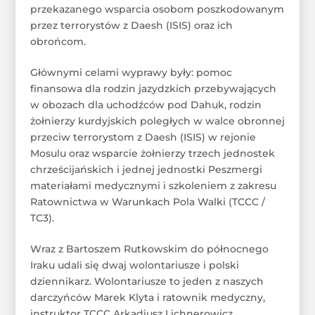
przekazanego wsparcia osobom poszkodowanym
przez terrorystów z Daesh (ISIS) oraz ich
obrońcom.
Głównymi celami wyprawy były: pomoc
finansowa dla rodzin jazydzkich przebywających
w obozach dla uchodźców pod Dahuk, rodzin
żołnierzy kurdyjskich poległych w walce obronnej
przeciw terrorystom z Daesh (ISIS) w rejonie
Mosulu oraz wsparcie żołnierzy trzech jednostek
chrześcijańskich i jednej jednostki Peszmergi
materiałami medycznymi i szkoleniem z zakresu
Ratownictwa w Warunkach Pola Walki (TCCC /
TC3).
Wraz z Bartoszem Rutkowskim do północnego
Iraku udali się dwaj wolontariusze i polski
dziennikarz. Wolontariusze to jeden z naszych
darczyńców Marek Klyta i ratownik medyczny,
instruktor TCCC Arkadiusz Lichnerowicz.