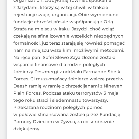
Organization. Odbyło się również spotkanie
z Jazydami, którzy są w tej chwili w trakcie
rejestracji swojej organizacji. Obie wymienione
fundacje chrześcijańskie współpracują z Orlą
Strażą na miejscu w Iraku. Jazydzi, choć wciąż
czekają na sfinalizowanie wszelkich niezbędnych
formalności, już teraz starają się również pomagać
nam na miejscu wszelkimi możliwymi metodami.
Na ręce pani Sofei Slewo Zaya złożone zostało
wsparcie finansowe dla rodzin poległych
żołnierzy Peszmergi z oddziału Farmande Sbelk
Forces. Ci muzułmańscy żołnierze walczą przeciw
Daesh ramię w ramię z chrześcijanami z Nineveh
Plain Forces. Podczas ataku terrorystów 3 maja
tego roku stracili siedemnastu towarzyszy.
Przekazana rodzinom poległych pomoc
w połowie sfinansowana została przez Fundację
Pomocy Dzieciom w Żywcu, za co serdecznie
dziękujemy.