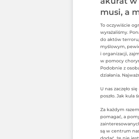
akurat w
musi, a 
To oczywiście og
wyrażaliśmy. Pon
do aktów terroru,
myślowym, pewien 
i organizacji, za
w pomocy chorym,
Podobnie z osobam
działania. Najwa
U nas zaczęło się
poszło. Jak kula 
Za każdym razem 
pomagać, a pomys
zainteresowanych
są w centrum nasz
dodać, że nie je