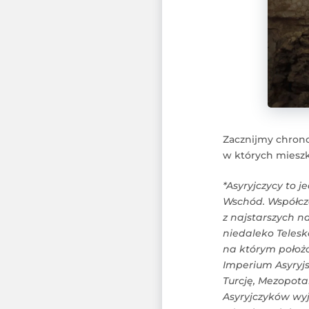
Zacznijmy chronol
w których mieszk
*Asyryjczycy to j
Wschód. Współcze
z najstarszych na
niedaleko Telesk
na którym położo
Imperium Asyryjs
Turcję, Mezopota
Asyryjczyków wyj