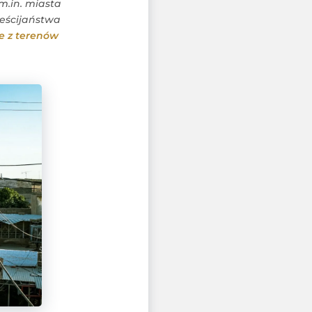
m.in. miasta
rześcijaństwa
ie z terenów