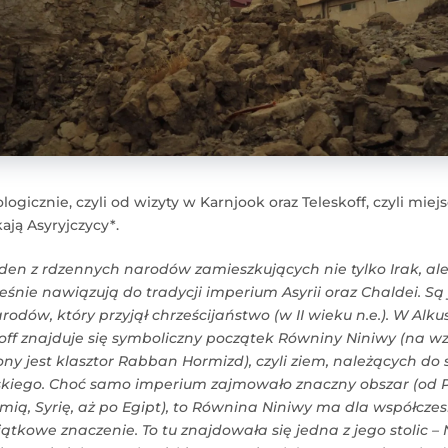
ogicznie, czyli od wizyty w Karnjook oraz Teleskoff, czyli miej
ają Asyryjczycy*.
eden z rdzennych narodów zamieszkujących nie tylko Irak, ale 
śnie nawiązują do tradycji imperium Asyrii oraz Chaldei. S
rodów, który przyjął chrześcijaństwo (w II wieku n.e.). W Alk
off znajduje się symboliczny początek Równiny Niniwy (na wz
ny jest klasztor Rabban Hormizd), czyli ziem, należących do
kiego. Choć samo imperium zajmowało znaczny obszar (od Pe
mią, Syrię, aż po Egipt), to Równina Niniwy ma dla współcze
ątkowe znaczenie. To tu znajdowała się jedna z jego stolic – 