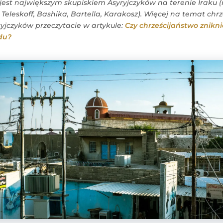
est największym skupiskiem Asyryjczyków na terenie Iraku (
z, Teleskoff, Bashika, Bartella, Karakosz). Więcej na temat ch
ryjczyków przeczytacie w artykule:
Czy chrześcijaństwo znikn
du?