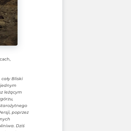
scach,
cały Bliski
ą jednym
usz leżącym
górzu,
 starożytnego
rsji, poprzez
snych
Niniwa. Dziś