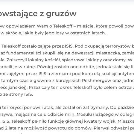
owstające z gruzów
w opowiadałem Wam o Teleskoff – mieście, które powoli pows
 skrócie, jakie były jego losy w ostatnich latach.
Teleskoff zostało zajęte przez ISIS. Pod okupacją terrorystów
ż fundamentaliści skupili się na dewastacji miasteczka, zami
a. Zniszczyli lokalny kościół, splądrowali sklepy oraz domy. W
rócili je w ruinę. Później zostało ono odbite, jednak stało się l
 zajętymi przez ISIS a ziemiami pod kontrolą koalicji antyter
 w tamtym czasie głównie z kurdyjskich Peshmergów oraz jedn
cijańskiej). Przez cały ten okres Teleskoff było celem ostrzału
ze strony ISIS.
terroryści ponowili atak, ale został on zatrzymany. Do paździe
nsywa, mająca na celu odbicie m.in. Mosulu (leżącego w odległ
 ISIS, Teleskoff pełniło funkcję głównej kwatery wojsk. Mieszk
d 2 lata na możliwość powrotu do domów. Pierwsi odważni prz