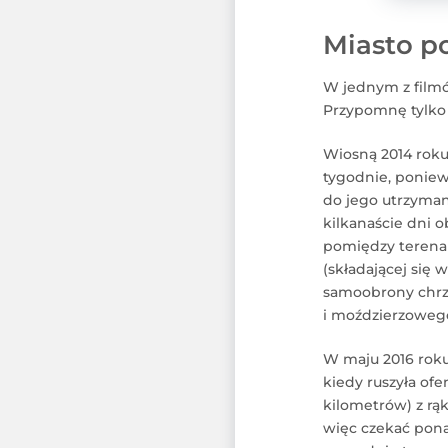
Miasto p
W jednym z filmó
Przypomnę tylko w
Wiosną 2014 roku 
tygodnie, poniewa
do jego utrzymani
kilkanaście dni ob
pomiędzy terenami
(składającej się
samoobrony chrześ
i moździerzowego 
W maju 2016 roku 
kiedy ruszyła ofe
kilometrów) z rąk
więc czekać pona