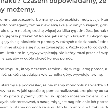
 Iraku? Czasem odpowiadamy, że 
my możemy.
romne uproszczenie, bo mamy swoje osobiste motywacje, któr
adto pomagamy też na niewielką skalę w innych krajach, gdzi
 ale o tym napiszę trochę więcej za kilka tygodni. Jest jednak
głębszy przekaz. W Polsce, jak i innych krajach, funkcjonuje
jmujących się niesieniem pomocy w różnych dziedzinach. Jedne 
 inne skupiają się np. na zwierzętach. Każdy robi to, co dykt
i, które te inicjatywy wspierają. Nie każdy musi przecież wsp
żniejsze, aby w ogóle chcieć komuś pomóc.
 od impulsu, który z czasem zamienił się w regularną pomoc, a
śnieżna, która spadając z wierzchołka góry, wywołuje lawinę.
staramy się podkreślać, że nie mamy monopolu na wiedzę o t
ły na to, w jaki sposób tę pomoc realizować, czerpiemy od 
. Po prostu pytamy ludzi, w jaki sposób możemy zmienić ich ż
ych zainteresowań, a naszą misją jest nagłaśnianie ich potrz
steśmy w stanie pomóc każdemu, kto tej pomocy potrzebuje. 