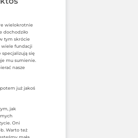
ktoś
e wielokrotnie
e dochodziło
 w tym skrócie
 wiele fundacji
specjalizują się
uje mu sumienie.
ierać nasze
 potem już jakoś
ym, jak
samych
ycie. Oni
eb. Warto też
Jesteśmy małą