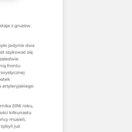
taje z gruzów.
 było jedynie dwa
ast szykować się
 zaledwie
inią frontu
rorystycznej
ostek
 artyleryjskiego
rnika 2016 roku,
ości kilkunastu
ańcy musieli,
ybyli już