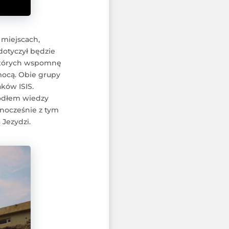
 miejscach,
dotyczył będzie
o których wspomnę
omocą. Obie grupy
aków ISIS.
ródłem wiedzy
wnocześnie z tym
 Jezydzi.