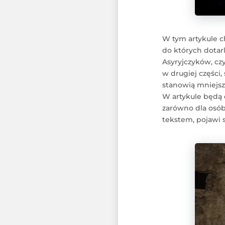
W tym artykule c
do których dotarl
Asyryjczyków, cz
w drugiej części,
stanowią mniejszo
W artykule będą 
zarówno dla osób,
tekstem, pojawi s