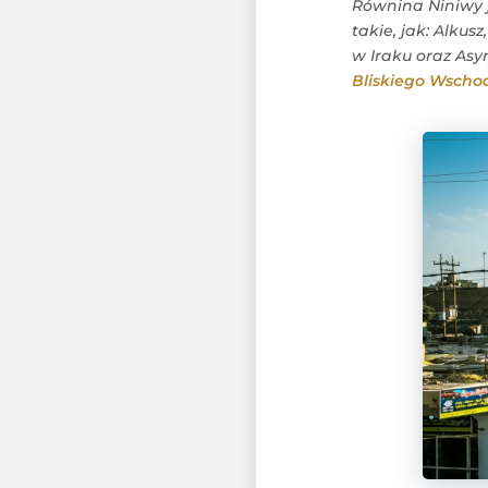
Równina Niniwy j
takie, jak: Alkus
w Iraku oraz Asy
Bliskiego Wscho