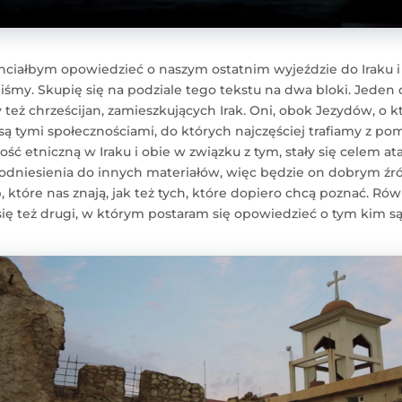
hciałbym opowiedzieć o naszym ostatnim wyjeździe do Iraku i
iśmy. Skupię się na podziale tego tekstu na dwa bloki. Jeden 
y też chrześcijan, zamieszkujących Irak. Oni, obok Jezydów, 
 są tymi społecznościami, do których najczęściej trafiamy z p
ść etniczną w Iraku i obie w związku z tym, stały się celem at
odniesienia do innych materiałów, więc będzie on dobrym ź
 które nas znają, jak też tych, które dopiero chcą poznać. Ró
ię też drugi, w którym postaram się opowiedzieć o tym kim są