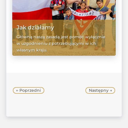
Jak działamy
Główną naszą zasadą jest pomoc wyłącznie
w uzgodnieniu z potrzebującymi w ich
własnym kraju.
WIĘCEJ
←
Poprzedni
Następny
→