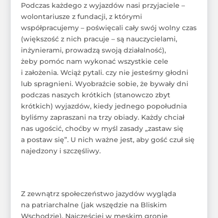
Podczas każdego z wyjazdów nasi przyjaciele –
wolontariusze z fundacji, z którymi
współpracujemy – poświęcali cały swój wolny czas
(większość z nich pracuje – są nauczycielami,
inżynierami, prowadzą swoją działalność),
żeby pomóc nam wykonać wszystkie cele
i założenia. Wciąż pytali. czy nie jesteśmy głodni
lub spragnieni. Wyobraźcie sobie, że bywały dni
podczas naszych krótkich (stanowczo zbyt
krótkich) wyjazdów, kiedy jednego popołudnia
byliśmy zapraszani na trzy obiady. Każdy chciał
nas ugościć, choćby w myśl zasady „zastaw się
a postaw się”. U nich ważne jest, aby gość czuł się
najedzony i szczęśliwy.
Z zewnątrz społeczeństwo jazydów wygląda
na patriarchalne (jak wszędzie na Bliskim
Wschodzie). Najczęściej w męskim gronie