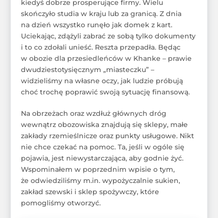
kiedyś dobrze prosperujące firmy. Wielu
skończyło studia w kraju lub za granicą. Z dnia
na dzień wszystko runęło jak domek z kart.
Uciekając, zdążyli zabrać ze sobą tylko dokumenty
i to co zdołali unieść. Reszta przepadła. Będąc
w obozie dla przesiedleńców w Khanke – prawie
dwudziestotysięcznym „miasteczku” –
widzieliśmy na własne oczy, jak ludzie próbują
choć trochę poprawić swoją sytuację finansową.
Na obrzeżach oraz wzdłuż głównych dróg
wewnątrz obozowiska znajdują się sklepy, małe
zakłady rzemieślnicze oraz punkty usługowe. Nikt
nie chce czekać na pomoc. Ta, jeśli w ogóle się
pojawia, jest niewystarczająca, aby godnie żyć.
Wspominałem w poprzednim wpisie o tym,
że odwiedziliśmy m.in. wypożyczalnie sukien,
zakład szewski i sklep spożywczy, które
pomogliśmy otworzyć.