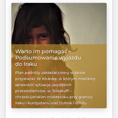
Warto im pomagać –
Podsumowanie wyjazdu
do Iraku
Plan podróży zakładał cztery większe
przystanki. W Khanke, w którym mieliśmy
sprawdzić sytuację jazydzkich
przesiedleńców, w Teleskuff –
chrześcijańskim miasteczku przy granicy
Iraku i Kurdystanu oraz Duhok i Erbilu.
WIĘCEJ