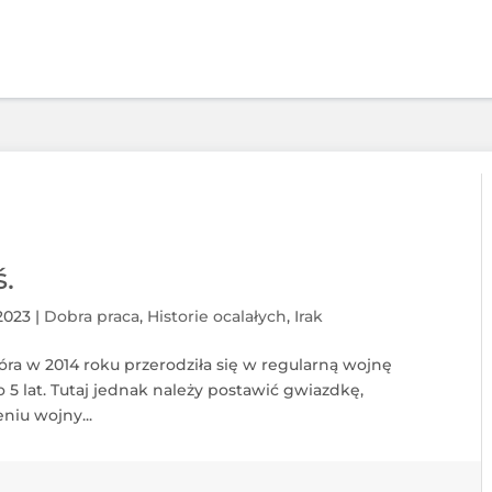
ś.
 2023
|
Dobra praca
,
Historie ocalałych
,
Irak
 która w 2014 roku przerodziła się w regularną wojnę
o 5 lat. Tutaj jednak należy postawić gwiazdkę,
iu wojny...