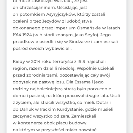
to może zaskoczyć Was fakt, że jest
on chrześcijaninem. Uściślając, jest
on potomkiem Asyryjczyków, którzy zostali
ocaleni przez Jezydów z ludobójstwa
dokonanego przez Imperium Osmańskie w latach
1914-1924 (w historii znanym, jako Seyfo). Jego
przodkowie osiedlili się w Sindżarze i zamieszkali
pośród swoich wybawicieli.
Kiedy w 2014 roku terroryści z ISIS najechali
region, razem dzielili niedolę. Wspólnie uciekali
przed zbrodniarzami, pozostawiając cały swój
dobytek na pastwę losu. Dla Essama i jego
rodziny najboleśniejszą stratą było porzucenie
domu i pasieki, na którą pracował długie lata. Uszli
z życiem, ale stracili wszystko, co mieli. Dotarli
do Dahuk w Irackim Kurdystanie, gdzie musieli
zaczynać wszystko od zera. Zamieszkali
w kontenerze obok placu budowy,
na którym w przyszłości miało powstać