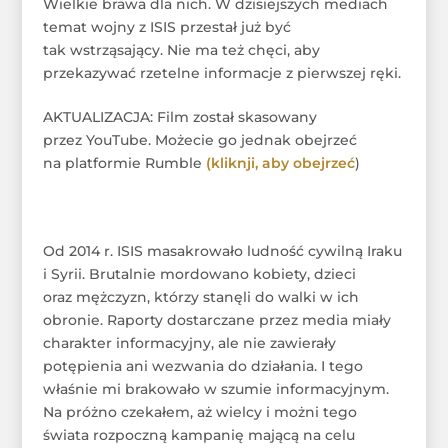
Wielkie brawa dla nich. W dzisiejszych mediach
temat wojny z ISIS przestał już być
tak wstrząsający. Nie ma też chęci, aby
przekazywać rzetelne informacje z pierwszej ręki.
AKTUALIZACJA: Film został skasowany
przez YouTube. Możecie go jednak obejrzeć
na platformie Rumble
(kliknji, aby obejrzeć
)
Od 2014 r. ISIS masakrowało ludność cywilną Iraku
i Syrii. Brutalnie mordowano kobiety, dzieci
oraz mężczyzn, którzy stanęli do walki w ich
obronie. Raporty dostarczane przez media miały
charakter informacyjny, ale nie zawierały
potępienia ani wezwania do działania. I tego
właśnie mi brakowało w szumie informacyjnym.
Na próżno czekałem, aż wielcy i możni tego
świata rozpoczną kampanię mającą na celu