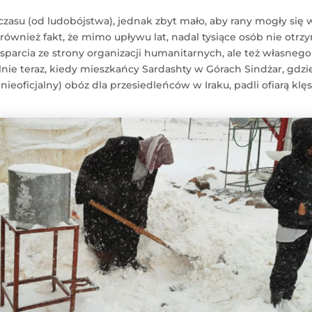
czasu (od ludobójstwa), jednak zbyt mało, aby rany mogły się w 
również fakt, że mimo upływu lat, nadal tysiące osób nie otrz
parcia ze strony organizacji humanitarnych, ale też własnego
nie teraz, kiedy mieszkańcy Sardashty w Górach Sindżar, gdzie
(nieoficjalny) obóz dla przesiedleńców w Iraku, padli ofiarą klę