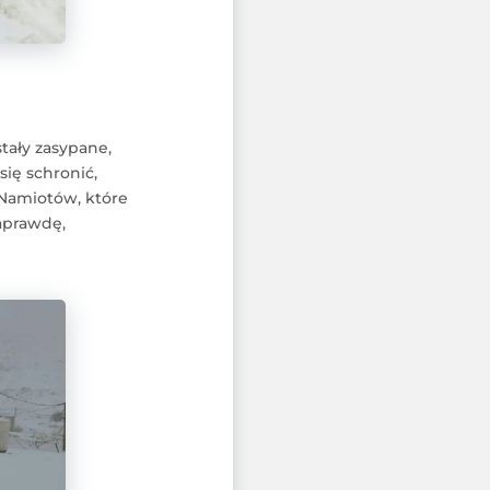
tały zasypane,
się schronić,
 Namiotów, które
naprawdę,