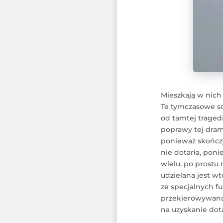
Mieszkają w nich 
Te tymczasowe sc
od tamtej tragedi
poprawy tej drama
ponieważ skończy
nie dotarła, pon
wielu, po prostu 
udzielana jest wt
ze specjalnych f
przekierowywana j
na uzyskanie dota