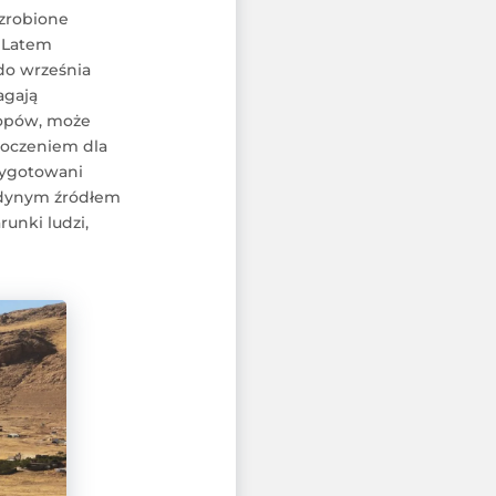
 zrobione
. Latem
 do września
agają
topów, może
skoczeniem dla
rzygotowani
Jedynym źródłem
runki ludzi,