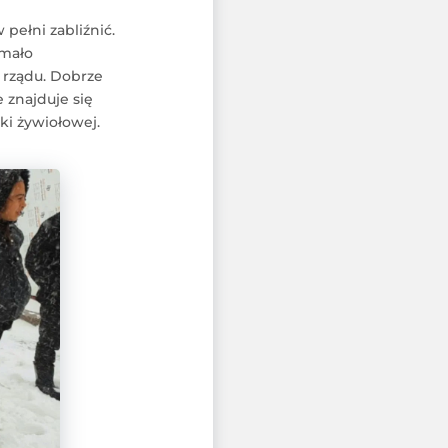
pełni zabliźnić.
ymało
 rządu. Dobrze
 znajduje się
ski żywiołowej.