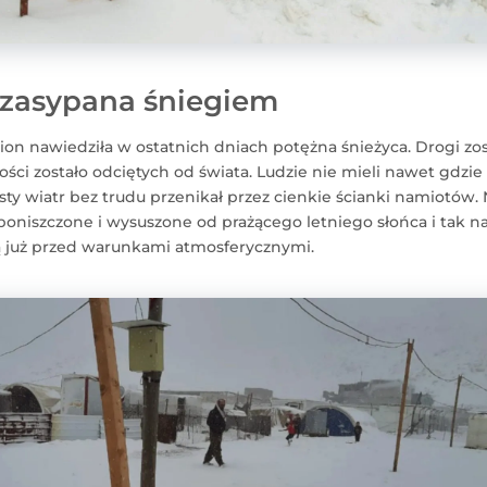
 zasypana śniegiem
n nawiedziła w ostatnich dniach potężna śnieżyca. Drogi zos
ści zostało odciętych od świata. Ludzie nie mieli nawet gdzie 
ty wiatr bez trudu przenikał przez cienkie ścianki namiotów.
ą poniszczone i wysuszone od prażącego letniego słońca i tak 
ą już przed warunkami atmosferycznymi.