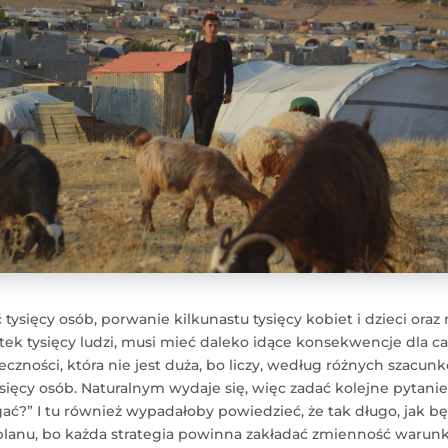
 tysięcy osób, porwanie kilkunastu tysięcy kobiet i dzieci or
tek tysięcy ludzi, musi mieć daleko idące konsekwencje dla cał
czności, która nie jest duża, bo liczy, według różnych szacunk
sięcy osób. Naturalnym wydaje się, więc zadać kolejne pytanie, 
?” I tu również wypadałoby powiedzieć, że tak długo, jak będ
lanu, bo każda strategia powinna zakładać zmienność warun