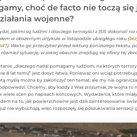
my, choć de facto nie toczą się 
działania wojenne?
dzi, jakimi są ludźmi i dlaczego terroryści z ISIS dokonali na 
ałem w obszernym artykule w listopadzie ubiegłego roku (
Jez
ód?
). Warto go przeczytać przed lekturą poniższego tekstu, 
wnież sytuację, w jakiej obecnie znajdują się ofiary tej zbro
anie „dlaczego nadal pomagamy ludziom, na których terroryś
ie 8 lat temu” jest dosyć łatwa. Ponieważ oni wciąż potrzebuj
łotą myślą można by zakończyć ten temat, ale my nie ogranicz
powiedzi. Chcemy, aby każdy z Was zrozumiał, że wojna to ni
cze wiele scen po napisach końcowych. Wydarzenia, które miały
dem na to, jak powierzchowne jest dziś zainteresowanie świa
uż nie wybuchają, więc rozpoczęły się poszukiwania sensacji g