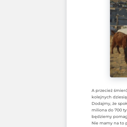
A przecież śmierć
kolejnych dziesią
Dodajmy, że społe
miliona do 700 ty
będziemy pomagać
Nie mamy na to p