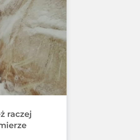
ż raczej
 mierze