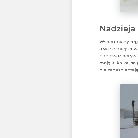
Nadzieja
Wspomniany regio
a wiele miejscowo
ponieważ porywis
mają kilka lat, s
nie zabezpieczaj