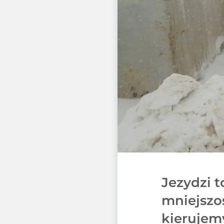
Jezydzi t
mniejszoś
kierujem