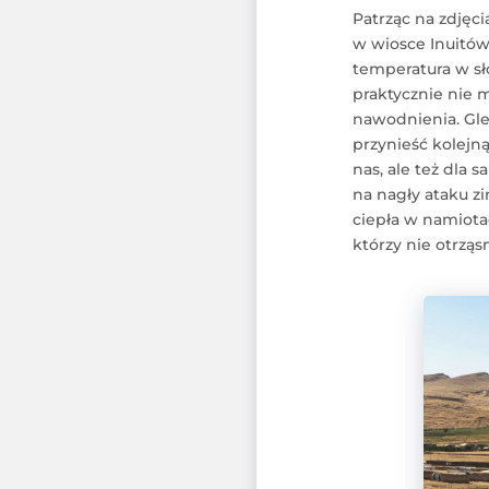
Patrząc na zdjęc
w wiosce Inuitów
temperatura w sło
praktycznie nie 
nawodnienia. Gle
przynieść kolejną
nas, ale też dla 
na nagły ataku z
ciepła w namiotac
którzy nie otrząsn