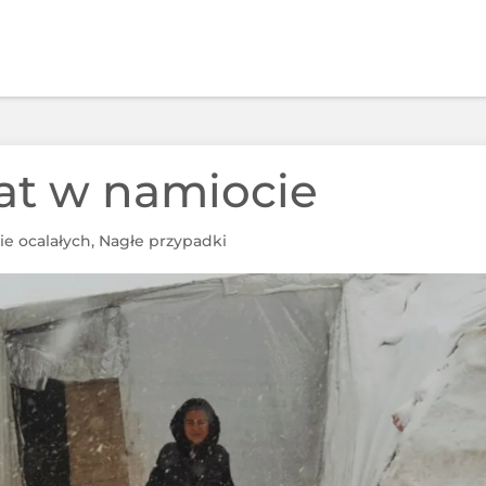
at w namiocie
ie ocalałych
,
Nagłe przypadki