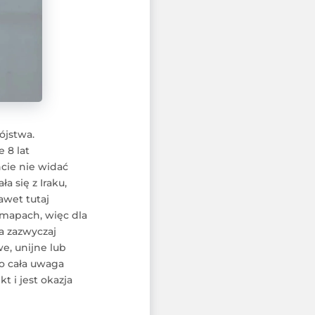
ójstwa.
 8 lat
ncie nie widać
a się z Iraku,
awet tutaj
 mapach, więc dla
ra zazwyczaj
e, unijne lub
bo cała uwaga
t i jest okazja