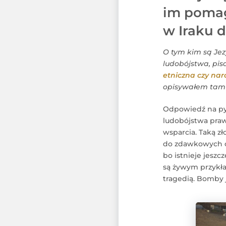
im pomaga
w Iraku 
O tym kim są Jezy
ludobójstwa, pis
etniczna czy nar
opisywałem tam ró
Odpowiedź na pyt
ludobójstwa praw
wsparcia. Taką z
do zdawkowych od
bo istnieje jesz
są żywym przykła
tragedią. Bomby j