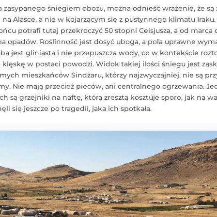
ia zasypanego śniegiem obozu, można odnieść wrażenie, że są
 na Alasce, a nie w kojarzącym się z pustynnego klimatu Iraku
ńcu potrafi tutaj przekroczyć 50 stopni Celsjusza, a od marca
ma opadów. Roślinność jest dosyć uboga, a pola uprawne wym
ba jest gliniasta i nie przepuszcza wody, co w kontekście roz
 klęskę w postaci powodzi. Widok takiej ilości śniegu jest za
samych mieszkańców Sindżaru, którzy najzwyczajniej, nie są p
imy. Nie mają przecież pieców, ani centralnego ogrzewania. 
h są grzejniki na naftę, którą zresztą kosztuje sporo, jak na wa
ęli się jeszcze po tragedii, jaka ich spotkała.