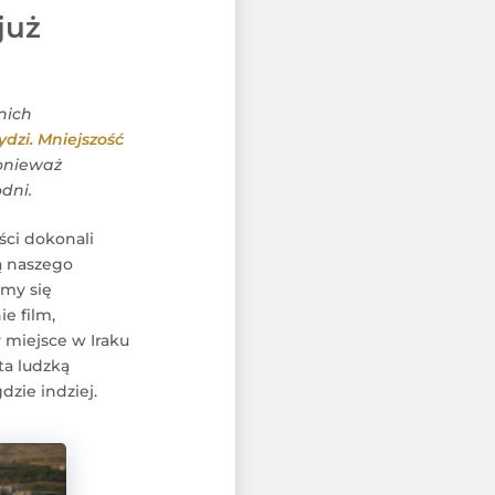
już
nich
ydzi. Mniejszość
ponieważ
dni.
ci dokonali
ą naszego
amy się
e film,
 miejsce w Iraku
ta ludzką
dzie indziej.