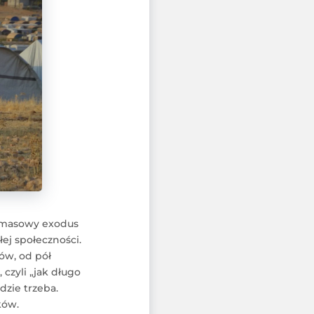
az masowy exodus
ej społeczności.
ów, od pół
czyli „jak długo
zie trzeba.
ków.