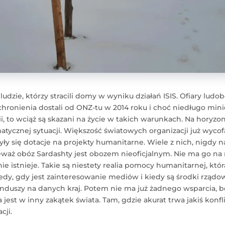
ludzie, którzy stracili domy w wyniku działań ISIS. Ofiary ludob
hronienia dostali od ONZ-tu w 2014 roku i choć niedługo minie
i, to wciąż są skazani na życie w takich warunkach. Na horyzo
tycznej sytuacji. Większość światowych organizacji już wycofał
ły się dotacje na projekty humanitarne. Wiele z nich, nigdy n
ieważ obóz Sardashty jest obozem nieoficjalnym. Nie ma go na
nie istnieje. Takie są niestety realia pomocy humanitarnej, któ
edy, gdy jest zainteresowanie mediów i kiedy są środki rządow
unduszy na danych kraj. Potem nie ma już żadnego wsparcia, 
est w inny zakątek świata. Tam, gdzie akurat trwa jakiś konflik
cji.