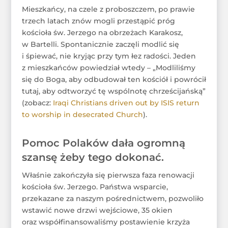
Mieszkańcy, na czele z proboszczem, po prawie
trzech latach znów mogli przestąpić próg
kościoła św. Jerzego na obrzeżach Karakosz,
w Bartelli. Spontanicznie zaczęli modlić się
i śpiewać, nie kryjąc przy tym łez radości. Jeden
z mieszkańców powiedział wtedy – „Modliliśmy
się do Boga, aby odbudował ten kościół i powrócił
tutaj, aby odtworzyć tę wspólnotę chrześcijańską”
(zobacz:
Iraqi Christians driven out by ISIS return
to worship in desecrated Church
).
Pomoc Polaków dała ogromną
szansę żeby tego dokonać.
Właśnie zakończyła się pierwsza faza renowacji
kościoła św. Jerzego. Państwa wsparcie,
przekazane za naszym pośrednictwem, pozwoliło
wstawić nowe drzwi wejściowe, 35 okien
oraz współfinansowaliśmy postawienie krzyża