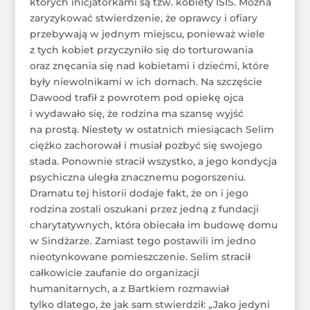
których inicjatorkami są tzw. kobiety ISIS. Można
zaryzykować stwierdzenie, że oprawcy i ofiary
przebywają w jednym miejscu, ponieważ wiele
z tych kobiet przyczyniło się do torturowania
oraz znęcania się nad kobietami i dziećmi, które
były niewolnikami w ich domach. Na szczęście
Dawood trafił z powrotem pod opiekę ojca
i wydawało się, że rodzina ma szansę wyjść
na prostą. Niestety w ostatnich miesiącach Selim
ciężko zachorował i musiał pozbyć się swojego
stada. Ponownie stracił wszystko, a jego kondycja
psychiczna uległa znacznemu pogorszeniu.
Dramatu tej historii dodaje fakt, że on i jego
rodzina zostali oszukani przez jedną z fundacji
charytatywnych, która obiecała im budowę domu
w Sindżarze. Zamiast tego postawili im jedno
nieotynkowane pomieszczenie. Selim stracił
całkowicie zaufanie do organizacji
humanitarnych, a z Bartkiem rozmawiał
tylko dlatego, że jak sam stwierdził: „Jako jedyni