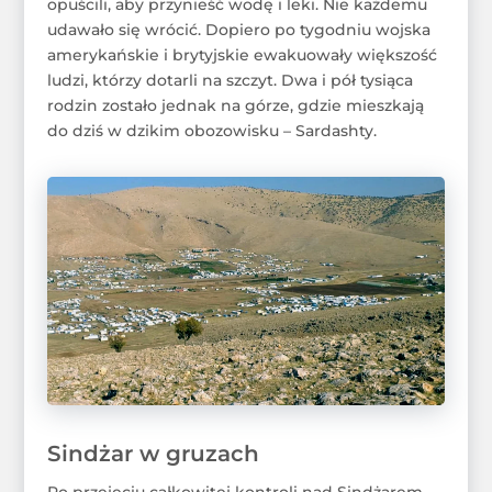
opuścili, aby przynieść wodę i leki. Nie każdemu
udawało się wrócić. Dopiero po tygodniu wojska
amerykańskie i brytyjskie ewakuowały większość
ludzi, którzy dotarli na szczyt. Dwa i pół tysiąca
rodzin zostało jednak na górze, gdzie mieszkają
do dziś w dzikim obozowisku – Sardashty.
Sindżar w gruzach
Po przejęciu całkowitej kontroli nad Sindżarem