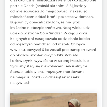
oraz okoliczne miasteczka i wsie. Lekko uzbrojone
patrole Daesh [arabski akronim ISIS] jeździły
od miejscowości do miejscowości, nakazując
mieszkańcom oddać broń i pozostać w domach.
Bojownicy obiecali Jazydom, że nie grozi
im żadne niebezpieczeństwo. Nocą wielu ludzi
uciekło w stronę Góry Sindżar. W ciągu kilku
kolejnych dni następowało oddzielanie kobiet
od mężczyzn oraz dzieci od matek. Chłopcy
w wieku, powyżej 6 lat zostali przetransportowani
do obozów szkoleniowych ISIS. Kobiety
i dziewczynki wywożono w stronę Mosulu lub
Syrii, aby stały się niewolnicami seksualnymi.
Starsze kobiety oraz mężczyzn mordowano
na miejscu. Doszło do dziesiątek masakr
na cywilach.