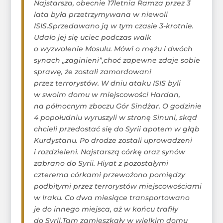
Najstarsza, obecnie 17letnia Ramza przez 3
lata była przetrzymywana w niewoli
ISIS.Sprzedawano ją w tym czasie 3-krotnie.
Udało jej się uciec podczas walk
o wyzwolenie Mosulu. Mówi o mężu i dwóch
synach „zaginieni”,choć zapewne zdaje sobie
sprawę, że zostali zamordowani
przez terrorystów. W dniu ataku ISIS byli
w swoim domu w miejscowości Hardan,
na północnym zboczu Gór Sindżar. O godzinie
4 popołudniu wyruszyli w stronę Sinuni, skąd
chcieli przedostać się do Syrii apotem w głąb
Kurdystanu. Po drodze zostali uprowadzeni
i rozdzieleni. Najstarszą córkę oraz synów
zabrano do Syrii. Hiyat z pozostałymi
czterema córkami przewożono pomiędzy
podbitymi przez terrorystów miejscowościami
w Iraku. Co dwa miesiące transportowano
je do innego miejsca, aż w końcu trafiły
do Syrii.Tam zamieszkały w wielkim domu