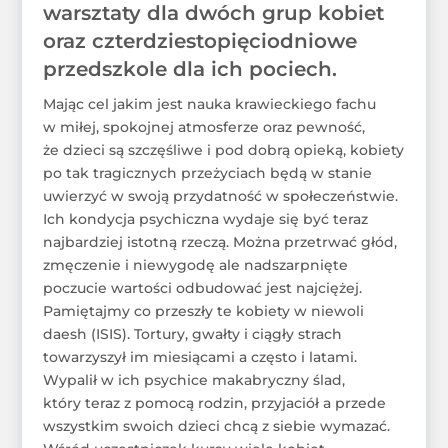
warsztaty dla dwóch grup kobiet
oraz czterdziestopięciodniowe
przedszkole dla ich pociech.
Mając cel jakim jest nauka krawieckiego fachu
w miłej, spokojnej atmosferze oraz pewność,
że dzieci są szczęśliwe i pod dobrą opieką, kobiety
po tak tragicznych przeżyciach będą w stanie
uwierzyć w swoją przydatność w społeczeństwie.
Ich kondycja psychiczna wydaje się być teraz
najbardziej istotną rzeczą. Można przetrwać głód,
zmęczenie i niewygodę ale nadszarpnięte
poczucie wartości odbudować jest najciężej.
Pamiętajmy co przeszły te kobiety w niewoli
daesh (ISIS). Tortury, gwałty i ciągły strach
towarzyszył im miesiącami a często i latami.
Wypalił w ich psychice makabryczny ślad,
który teraz z pomocą rodzin, przyjaciół a przede
wszystkim swoich dzieci chcą z siebie wymazać.