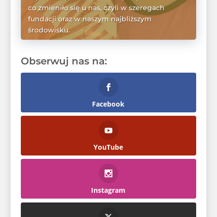
co zmieniło się u nas, czyli w szeregach
fundacji oraz w naszym najbliższym
środowisku.
WIĘCEJ
Obserwuj nas na:
Facebook
YouTube
Instagram