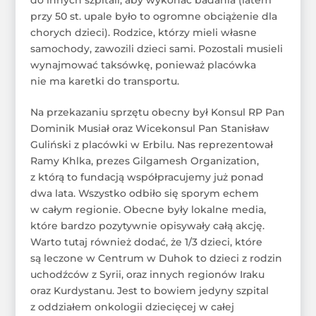
do innych szpitali, aby wykonać badania (latem
przy 50 st. upale było to ogromne obciążenie dla
chorych dzieci). Rodzice, którzy mieli własne
samochody, zawozili dzieci sami. Pozostali musieli
wynajmować taksówkę, ponieważ placówka
nie ma karetki do transportu.
Na przekazaniu sprzętu obecny był Konsul RP Pan
Dominik Musiał oraz Wicekonsul Pan Stanisław
Guliński z placówki w Erbilu. Nas reprezentował
Ramy Khlka, prezes Gilgamesh Organization,
z którą to fundacją współpracujemy już ponad
dwa lata. Wszystko odbiło się sporym echem
w całym regionie. Obecne były lokalne media,
które bardzo pozytywnie opisywały całą akcję.
Warto tutaj również dodać, że 1/3 dzieci, które
są leczone w Centrum w Duhok to dzieci z rodzin
uchodźców z Syrii, oraz innych regionów Iraku
oraz Kurdystanu. Jest to bowiem jedyny szpital
z oddziałem onkologii dziecięcej w całej